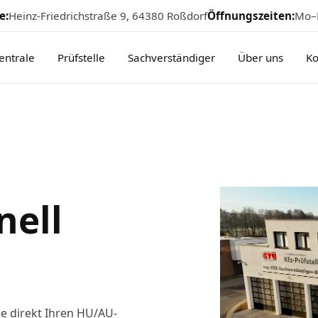
e:
Heinz-Friedrichstraße 9, 64380 Roßdorf
Öffnungszeiten:
Mo–F
entrale
Prüfstelle
Sachverständiger
Über uns
Ko
nell
ie direkt Ihren HU/AU-